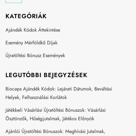
KATEGÓRIÁK
Ajándék Kódok Áttekintése
Esemény Mérföldkő Díjak
Újratöltési Bónusz Események
LEGUTÓBBI BEJEGYZÉSEK
Biocaps Ajándék Kódok: Lejárati Dátumok, Beváltási
Helyek, Felhasználási Korlátok
Játékbeli Vásárlási Újratöltési Bónuszok: Vásárlási
Ösztönzők, Hűségjutalmak, Játékos Előnyök
Ajánlói Újratöltési Bónuszok: Meghívási Jutalmak,