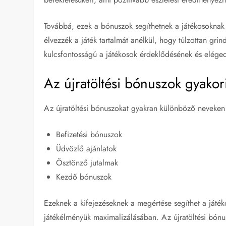
Továbbá, ezek a bónuszok segíthetnek a játékosoknak
élvezzék a játék tartalmát anélkül, hogy túlzottan grin
kulcsfontosságú a játékosok érdeklődésének és eléged
Az újratöltési bónuszok gyakori
Az újratöltési bónuszokat gyakran különböző neveken 
Befizetési bónuszok
Üdvözlő ajánlatok
Ösztönző jutalmak
Kezdő bónuszok
Ezeknek a kifejezéseknek a megértése segíthet a játé
játékélményük maximalizálásában. Az újratöltési bónu