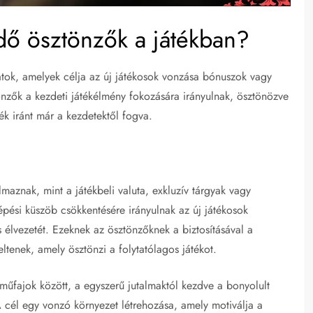
ő ösztönzők a játékban?
tok, amelyek célja az új játékosok vonzása bónuszok vagy
tönzők a kezdeti játékélmény fokozására irányulnak, ösztönözve
ék iránt már a kezdetektől fogva.
aznak, mint a játékbeli valuta, exkluzív tárgyak vagy
lépési küszöb csökkentésére irányulnak az új játékosok
 élvezetét. Ezeknek az ösztönzőknek a biztosításával a
eltenek, amely ösztönzi a folytatólagos játékot.
 műfajok között, a egyszerű jutalmaktól kezdve a bonyolult
A cél egy vonzó környezet létrehozása, amely motiválja a