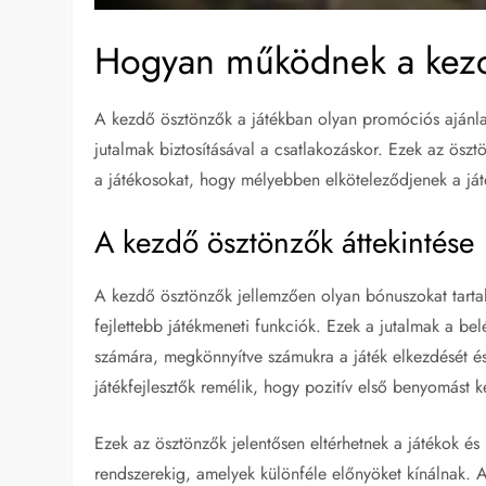
Hogyan működnek a kezd
A kezdő ösztönzők a játékban olyan promóciós ajánla
jutalmak biztosításával a csatlakozáskor. Ezek az ösz
a játékosokat, hogy mélyebben elköteleződjenek a ját
A kezdő ösztönzők áttekintése
A kezdő ösztönzők jellemzően olyan bónuszokat tartalm
fejlettebb játékmeneti funkciók. Ezek a jutalmak a be
számára, megkönnyítve számukra a játék elkezdését és
játékfejlesztők remélik, hogy pozitív első benyomást k
Ezek az ösztönzők jelentősen eltérhetnek a játékok és
rendszerekig, amelyek különféle előnyöket kínálnak. 