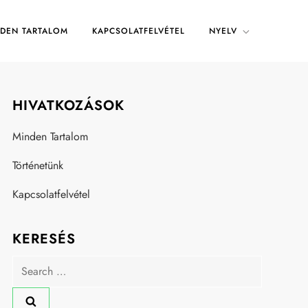
DEN TARTALOM
KAPCSOLATFELVÉTEL
NYELV
HIVATKOZÁSOK
Minden Tartalom
Történetünk
Kapcsolatfelvétel
KERESÉS
Search
for: