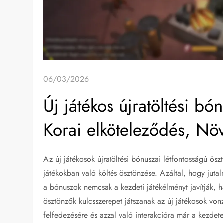
06/03/2026
Új játékos újratöltési b
Korai elköteleződés, Növ
Az új játékosok újratöltési bónuszai létfontosságú ös
játékokban való költés ösztönzése. Azáltal, hogy jutal
a bónuszok nemcsak a kezdeti játékélményt javítják, h
ösztönzők kulcsszerepet játszanak az új játékosok von
felfedezésére és azzal való interakcióra már a kezdete