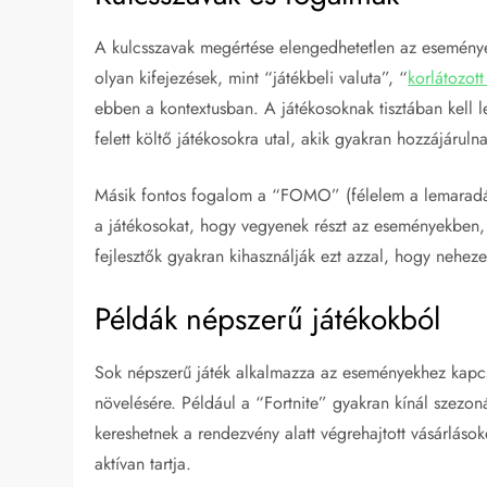
A kulcsszavak megértése elengedhetetlen az esemény
olyan kifejezések, mint “játékbeli valuta”, “
korlátozott
ebben a kontextusban. A játékosoknak tisztában kell l
felett költő játékosokra utal, akik gyakran hozzájáru
Másik fontos fogalom a “FOMO” (félelem a lemaradást
a játékosokat, hogy vegyenek részt az eseményekben, 
fejlesztők gyakran kihasználják ezt azzal, hogy nehez
Példák népszerű játékokból
Sok népszerű játék alkalmazza az eseményekhez kapcs
növelésére. Például a “Fortnite” gyakran kínál szezon
kereshetnek a rendezvény alatt végrehajtott vásárláso
aktívan tartja.