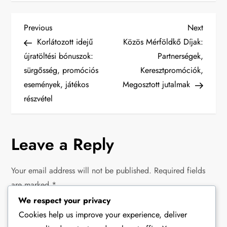
P
Previous
Next
Previous
Next
Post
Post
Korlátozott idejű
Közös Mérföldkő Díjak:
o
újratöltési bónuszok:
Partnerségek,
sürgősség, promóciós
Keresztpromóciók,
s
események, játékos
Megosztott jutalmak
t
részvétel
n
Leave a Reply
a
v
Your email address will not be published.
Required fields
are marked
*
i
We respect your privacy
Comment
*
Cookies help us improve your experience, deliver
g