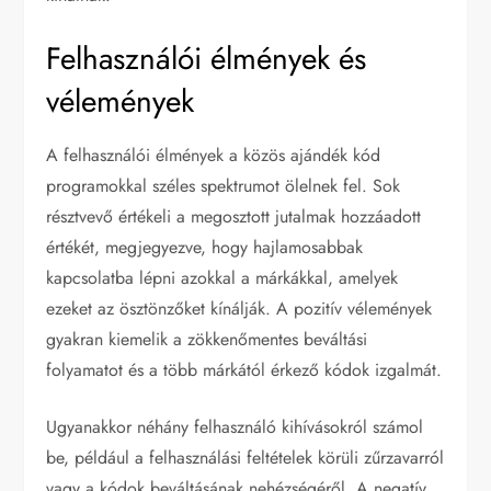
Felhasználói élmények és
vélemények
A felhasználói élmények a közös ajándék kód
programokkal széles spektrumot ölelnek fel. Sok
résztvevő értékeli a megosztott jutalmak hozzáadott
értékét, megjegyezve, hogy hajlamosabbak
kapcsolatba lépni azokkal a márkákkal, amelyek
ezeket az ösztönzőket kínálják. A pozitív vélemények
gyakran kiemelik a zökkenőmentes beváltási
folyamatot és a több márkától érkező kódok izgalmát.
Ugyanakkor néhány felhasználó kihívásokról számol
be, például a felhasználási feltételek körüli zűrzavarról
vagy a kódok beváltásának nehézségéről. A negatív