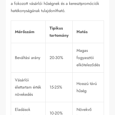
a fokozott vásárlói hűségnek és a keresztpromóciók
hatékonyságának tulajdonítható.
Tipikus
Mérőszám
Hatás
tartomány
Magas
Beváltási arány
20-30%
fogyasztói
elköteleződés
Vásárlói
Hosszú távú
élettartam érték
15-25%
hűség
növekedés
Eladások
Növekvő
10-20%