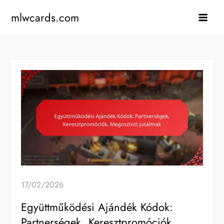
Skip
mlwcards.com
to
content
17/02/2026
Együttműködési Ajándék Kódok:
Partnerségek, Keresztpromóciók,