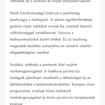
válthatják be a kódokat és milyen előnyöket kapnak.
Másik kulcsfontosságú kritérium a partnerség
összhangja a márkájával. A sikeres együttműködések
gyakran olyan márkákat vonnak be, amelyek hasonló
célközönséggel rendelkeznek, fokozva a
kedvezménykódok észlelt értékét. Ez az összhang
magasabb beváltási arányokhoz és növekvő vásárlói
elégedettséghez vezethet.
Továbbá, értékelje a partnerek által nyújtott
marketingtámogatást. A hatékony promóciós
stratégiák jelentősen növelhetik a láthatóságot és az
elköteleződést a kedvezménykódokkal. Keressen olyan
programokat, amelyek közös márkázott
marketinganyagokat és közös promóciós kampányokat
kínálnak.